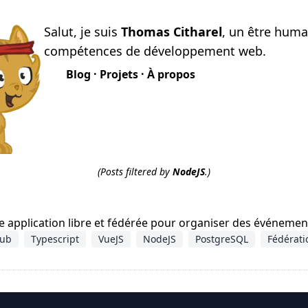
Salut, je suis
Thomas Citharel
, un être huma
compétences de développement web.
Blog
·
Projets
·
À propos
(Posts filtered by
NodeJS
.)
e application libre et fédérée pour organiser des événemen
Pub
Typescript
VueJS
NodeJS
PostgreSQL
Fédérati