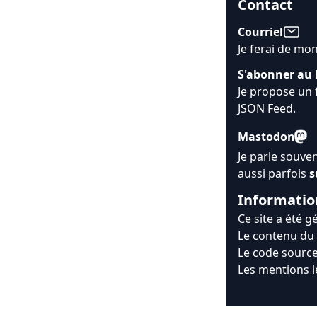
Contact
Courriel
Je ferai de mo
S'abonner au 
Je propose un 
JSON Feed
.
Mastodon
Je parle souve
aussi parfois
s
Informatio
Ce site a été 
Le contenu du 
Le code source
Les mentions l