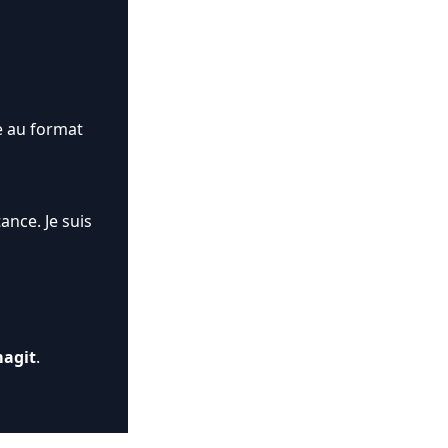
le au format
ance. Je suis
magit
.